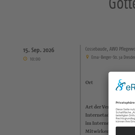
Gott
Cossebaude, AWO Pflege
15. Sep. 2026
Erna-Berger-Str. 3a Dresde
10:00
Ort
Art der Veranstaltung
Internetadresse (eigen
im Internet)
Mitwirkende