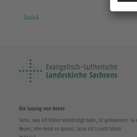
Zurück
Die Losung von heute
Siehe, was ich früher verkündigt habe, ist gekommen. So 
Neues; ehe denn es sprosst, lasse ich’s euch hören.
Jesaja 42,9