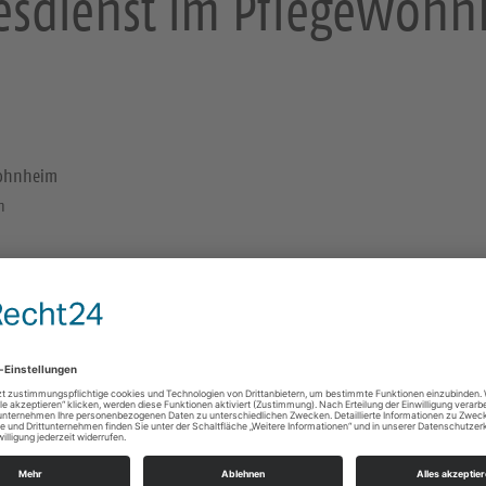
esdienst im Pflegewoh
wohnheim
n
Cossebaude, AWO Pflegewohnheim
Erna-Berger-Str. 3a
01156 Dresden
Gottesdienste
e Infos
https://landing.churchdesk.com/de/e/43889960
Pfrn. Aichinger