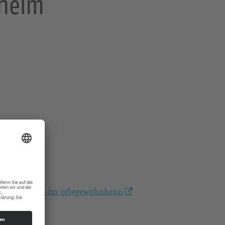
nheim
/gottesdienst-im-pflegewohnheim