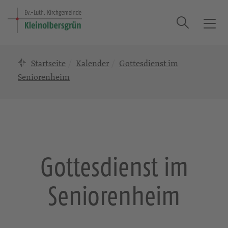
Suche
T
o
g
Startseite
Kalender
Gottesdienst im
g
l
Seniorenheim
e
n
a
v
i
g
Gottesdienst im
a
t
Seniorenheim
i
o
n