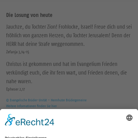
Die Losung von heute
Jauchze, du Tochter Zion! Frohlocke, Israel! Freue dich und sei
fröhlich von ganzem Herzen, du Tochter Jerusalem! Denn der
HERR hat deine Strafe weggenommen.
Zefanja 3,14-15
Christus ist gekommen und hat im Evangelium Frieden
verkündigt euch, die ihr fern wart, und Frieden denen, die
nahe waren.
Epheser 2,17
© Evangelische Brüder-Unität – Herrnhuter Brüdergemeine
Weitere Informationen finden Sie hier
Wir in den sozialen Medien