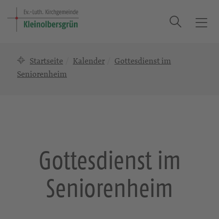
Suche
T
o
g
Startseite
Kalender
Gottesdienst im
g
l
Seniorenheim
e
n
a
v
i
g
Gottesdienst im
a
t
Seniorenheim
i
o
n