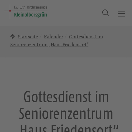
Suche
T
o
g
Startseite
Kalender
Gottesdienst im
g
l
Seniorenzentrum „Haus Friedensort“
e
n
a
v
i
g
Gottesdienst im
a
t
Seniorenzentrum
i
o
n
„Haus Friedensort“