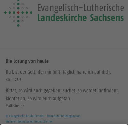
Die Losung von heute
Du bist der Gott, der mir hilft; täglich harre ich auf dich.
Psalm 25,5
Bittet, so wird euch gegeben; suchet, so werdet ihr finden;
klopfet an, so wird euch aufgetan.
Matthäus 7,7
© Evangelische Brüder-Unität – Herrnhuter Brüdergemeine
Weitere Informationen finden Sie hier