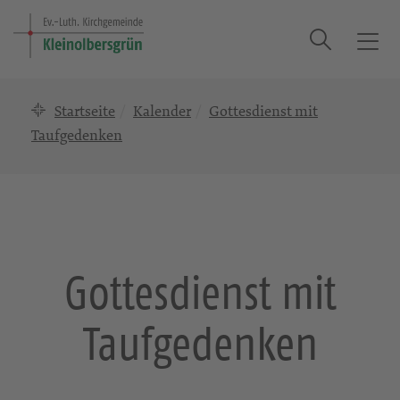
Suche
T
o
g
Startseite
Kalender
Gottesdienst mit
g
l
Taufgedenken
e
n
a
v
i
g
Gottesdienst mit
a
t
Taufgedenken
i
o
n