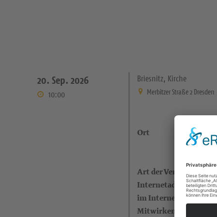
Briesnitz, Kirche
20. Sep. 2026
Merbitzer Straße 2 Dresden
10:00
Ort
Art der Veranstaltung
Internetadresse (eigen
im Internet)
Mitwirkende