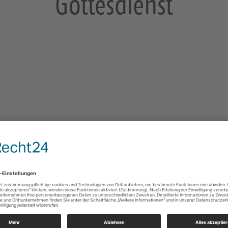
Gottesdienst
Briesnitz, Kirche
Merbitzer Straße 2
01157 Dresden
Gottesdienste
e Infos
https://landing.churchdesk.com/de/e/40300284/
Pfrn. Klose