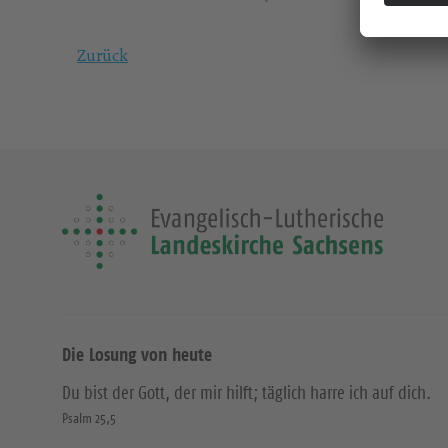
Zurück
Die Losung von heute
Du bist der Gott, der mir hilft; täglich harre ich auf dich.
Psalm 25,5