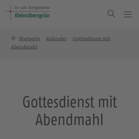
Suche
T
o
g
Startseite
Kalender
Gottesdienst mit
g
l
Abendmahl
e
n
a
v
i
g
Gottesdienst mit
a
t
Abendmahl
i
o
n