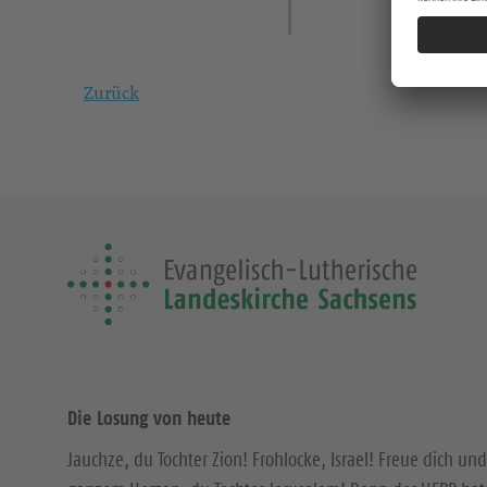
Zurück
Die Losung von heute
Jauchze, du Tochter Zion! Frohlocke, Israel! Freue dich und