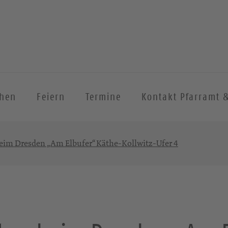
chen
Feiern
Termine
Kontakt Pfarramt 
heim Dresden „Am Elbufer“ Käthe-Kollwitz-Ufer 4