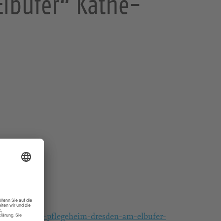
Elbufer“ Käthe-
gottesdienst-pflegeheim-dresden-am-elbufer-