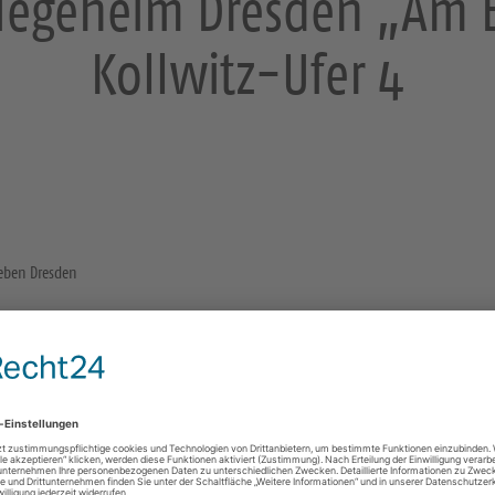
flegeheim Dresden „Am 
Kollwitz-Ufer 4
geben Dresden
Sonstige Räume und Orte
in der Beschreibung angegeben
01307 Dresden
Gottesdienste
https://landing.churchdesk.com/de/e/46134195/