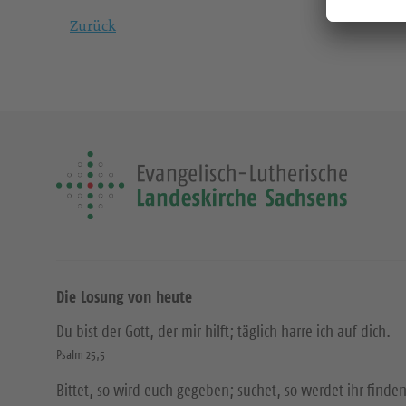
Zurück
Die Losung von heute
Du bist der Gott, der mir hilft; täglich harre ich auf dich.
Psalm 25,5
Bittet, so wird euch gegeben; suchet, so werdet ihr finden