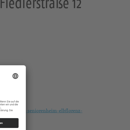
Fiedlerstraße 12
gottesdienst-seniorenheim-elbflorenz-