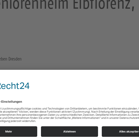
niorenheim Elbflorenz, 
geben Dresden
Sonstige Räume und Orte
in der Beschreibung angegeben
01307 Dresden
Gottesdienste
https://landing.churchdesk.com/de/e/46111443/
fiedlerstrasse-12