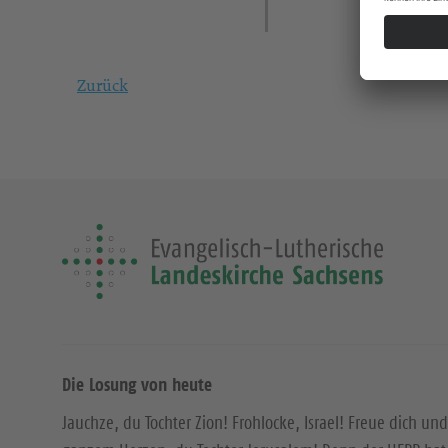
Zurück
Die Losung von heute
Jauchze, du Tochter Zion! Frohlocke, Israel! Freue dich und