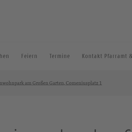
chen
Feiern
Termine
Kontakt Pfarramt 
enwohnpark am Großen Garten, Comeniusplatz 1