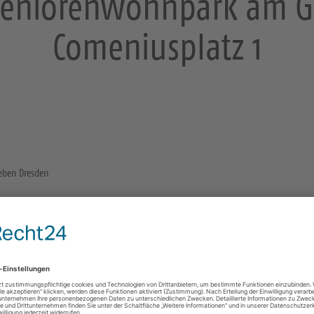
 Seniorenwohnpark am G
Comeniusplatz 1
geben Dresden
Sonstige Räume und Orte
in der Beschreibung angegeben
01307 Dresden
Gottesdienste
https://landing.churchdesk.com/de/e/46133246