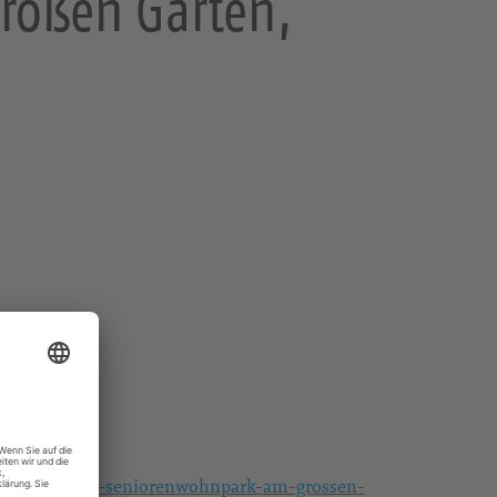
roßen Garten,
/gottesdienst-seniorenwohnpark-am-grossen-