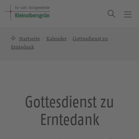
Suche
T
o
g
Startseite
Kalender
Gottesdienst zu
g
l
Erntedank
e
n
a
v
i
g
Gottesdienst zu
a
t
Erntedank
i
o
n