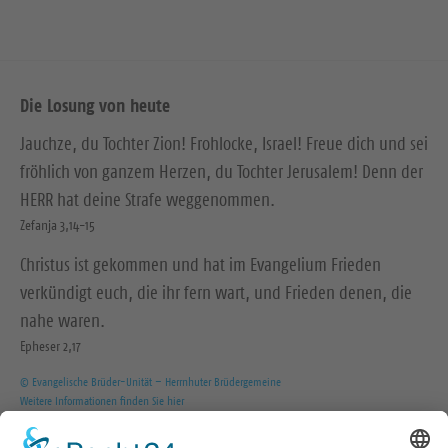
Die Losung von heute
Jauchze, du Tochter Zion! Frohlocke, Israel! Freue dich und sei
fröhlich von ganzem Herzen, du Tochter Jerusalem! Denn der
HERR hat deine Strafe weggenommen.
Zefanja 3,14-15
Christus ist gekommen und hat im Evangelium Frieden
verkündigt euch, die ihr fern wart, und Frieden denen, die
nahe waren.
Epheser 2,17
© Evangelische Brüder-Unität – Herrnhuter Brüdergemeine
Weitere Informationen finden Sie hier