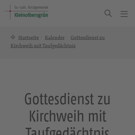
Suche
T
o
g
Startseite
Kalender
Gottesdienst zu
g
l
Kirchweih mit Taufgedächtnis
e
n
a
v
i
g
Gottesdienst zu
a
t
Kirchweih mit
i
o
n
Taufgedächtnis