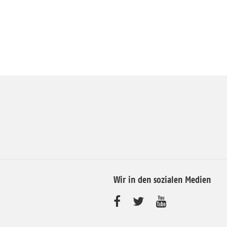
Wir in den sozialen Medien
B
B
B
e
e
e