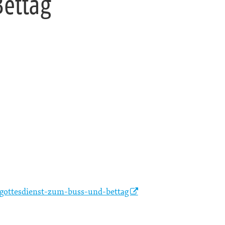
Bettag
/gottesdienst-zum-buss-und-bettag