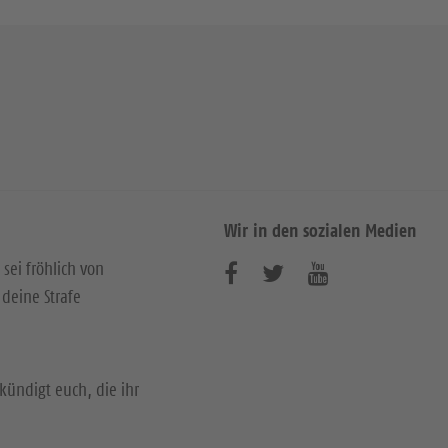
Wir in den sozialen Medien
 sei fröhlich von
B
B
B
deine Strafe
e
e
e
s
s
s
u
u
u
kündigt euch, die ihr
c
c
c