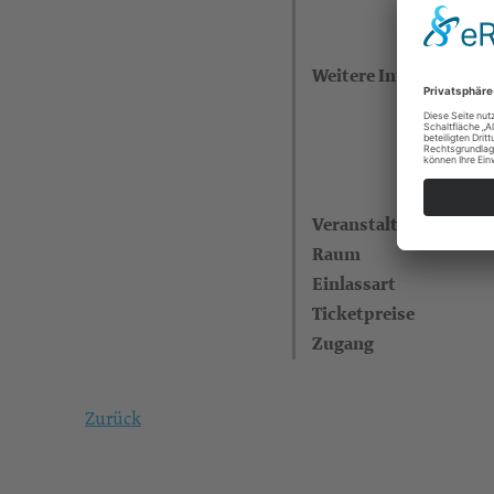
Weitere Informatione
Veranstaltungsreihe
Raum
Einlassart
Ticketpreise
Zugang
Zurück