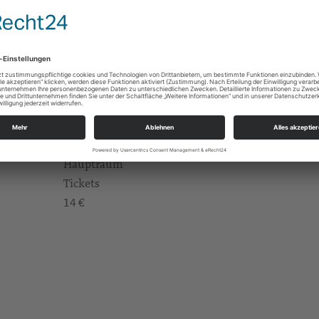
Österreich
n
Jehan Alain Trois danses
Sofia Gubaidulina Hell und Dunkel
Camille Saint-Saens Danse macabre
Louis Vierne aus der 6. Symphonie Sätze III, IV und
DRESDNER ORGELZYKLUS
Hauptraum
Tickets
14 €