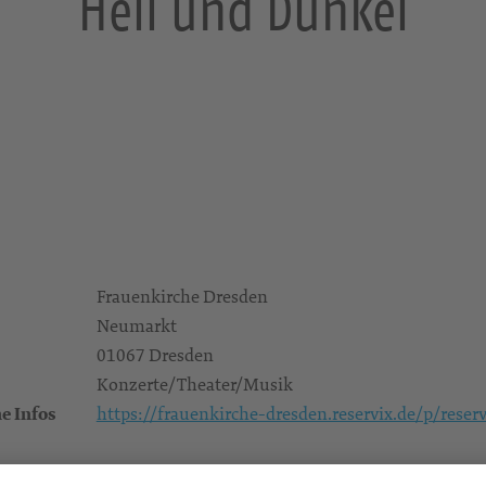
Hell und Dunkel
Frauenkirche Dresden
Neumarkt
01067 Dresden
Konzerte/Theater/Musik
e Infos
https://frauenkirche-dresden.reservix.de/p/rese
Orgel Mona Hartmann