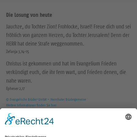
Die Losung von heute
Jauchze, du Tochter Zion! Frohlocke, Israel! Freue dich und sei
fröhlich von ganzem Herzen, du Tochter Jerusalem! Denn der
HERR hat deine Strafe weggenommen.
Zefanja 3,14-15
Christus ist gekommen und hat im Evangelium Frieden
verkündigt euch, die ihr fern wart, und Frieden denen, die
nahe waren.
Epheser 2,17
© Evangelische Brüder-Unität – Herrnhuter Brüdergemeine
Weitere Informationen finden Sie hier
Wir in den sozialen Medien