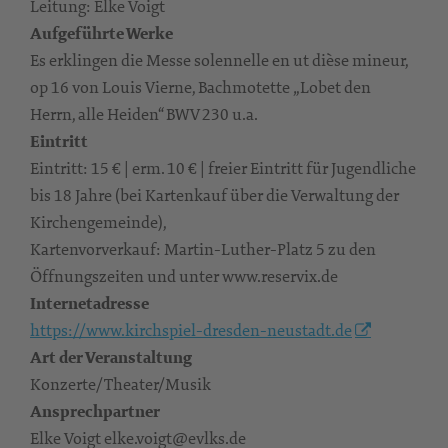
Leitung: Elke Voigt
Aufgeführte Werke
Es erklingen die Messe solennelle en ut dièse mineur,
op 16 von Louis Vierne, Bachmotette „Lobet den
Herrn, alle Heiden“ BWV 230 u.a.
Eintritt
Eintritt: 15 € | erm. 10 € | freier Eintritt für Jugendliche
bis 18 Jahre (bei Kartenkauf über die Verwaltung der
Kirchengemeinde),
Kartenvorverkauf: Martin-Luther-Platz 5 zu den
Öffnungszeiten und unter www.reservix.de
Internetadresse
https://www.kirchspiel-dresden-neustadt.de
Art der Veranstaltung
Konzerte/Theater/Musik
Ansprechpartner
Elke Voigt elke.voigt@evlks.de