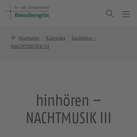
Suche
T
o
g
Startseite
Kalender
hinhören –
g
l
NACHTMUSIK III
e
n
a
v
i
g
hinhören –
a
t
NACHTMUSIK III
i
o
n