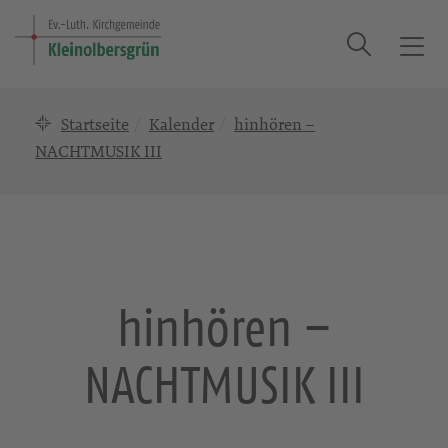
Suche
T
o
g
Startseite
Kalender
hinhören –
g
l
NACHTMUSIK III
e
n
a
v
i
g
hinhören –
a
t
NACHTMUSIK III
i
o
n