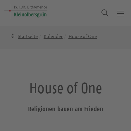
Suche
T
o
g
Startseite
Kalender
House of One
g
l
e
n
a
v
i
House of One
g
a
t
i
Religionen bauen am Frieden
o
n