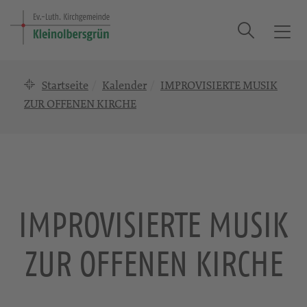
Suche
T
o
g
Startseite
Kalender
IMPROVISIERTE MUSIK
g
l
ZUR OFFENEN KIRCHE
e
n
a
v
i
g
IMPROVISIERTE MUSIK
a
t
ZUR OFFENEN KIRCHE
i
o
n