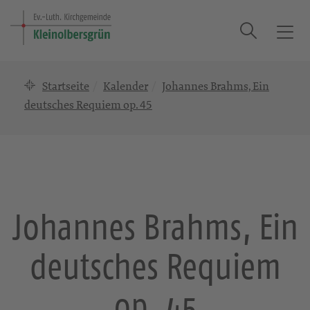
Suche
T
o
g
Startseite
Kalender
Johannes Brahms, Ein
g
l
deutsches Requiem op. 45
e
n
a
v
i
g
Johannes Brahms, Ein
a
t
deutsches Requiem
i
o
n
op. 45