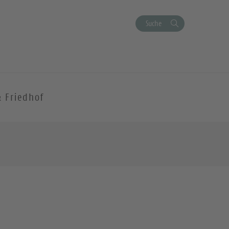
Suche
& Friedhof