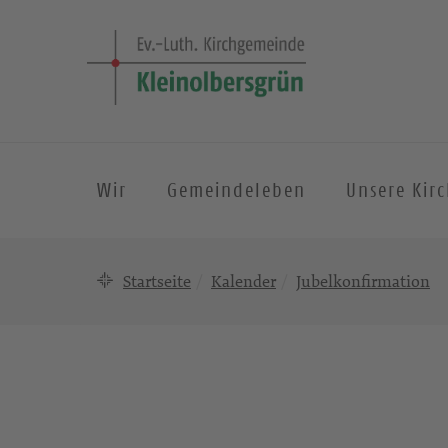
Wir
Gemeindeleben
Unsere Kir
Startseite
Kalender
Jubelkonfirmation