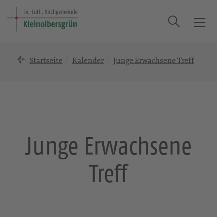
Suche
T
o
g
Startseite
Kalender
Junge Erwachsene Treff
g
l
e
n
a
v
i
Junge Erwachsene
g
a
Treff
t
i
o
n