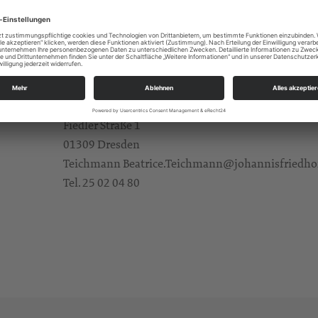
 Angehörigen, Besuchern und Interessierten – eine Verbindung 
hüren zu unseren Friedhöfen sowie der Gottesackerhonig vom
en hier erworben werden.
Trinitatisfriedhof - Begegnungszentrum
Fiedler Straße 1
01309 Dresden
Teichmann Beatrice.Teichmann@johannisfriedho
Tel. 25 02 04 80