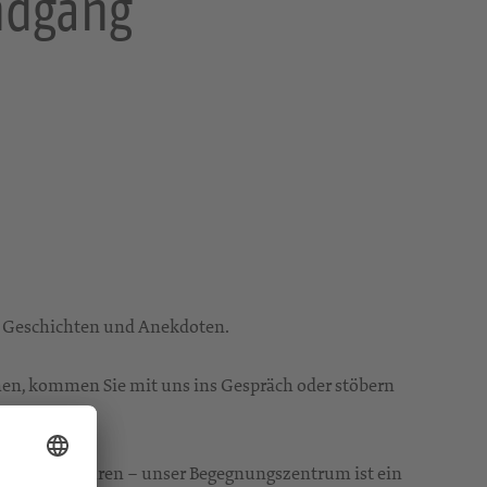
ndgang
n Geschichten und Anekdoten.
hen, kommen Sie mit uns ins Gespräch oder stöbern
ssantes erfahren – unser Begegnungszentrum ist ein