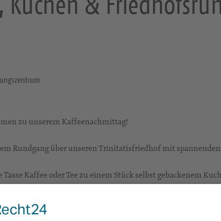
e, Kuchen & Friedhofsru
gnungszentrum
ommen zu unserem Kaffeenachmittag!
einem Rundgang über unseren Trinitatisfriedhof mit spannende
e Tasse Kaffee oder Tee zu einem Stück selbst gebackenem Kuc
tauschregal!
egegnen, Erlebnisse und Erinnerungen austauschen oder Intere