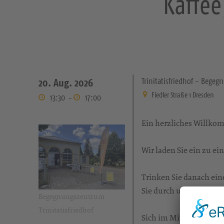
Kaffe
Trinitatisfriedhof - Bege
20. Aug. 2026
Fiedler Straße 1 Dresden
13:30
-
17:00
Ein herzliches Willk
Wir laden Sie ein zu 
Trinken Sie danach ein
Sie durch unser Bücher
Begegnungszentrum
Trinitatisfriedhof
Sich im Miteinander b