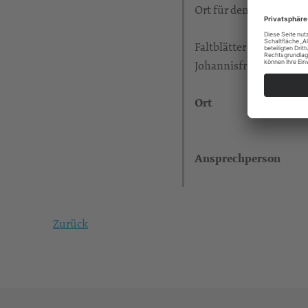
Ort für den Dialog mit
Faltblätter und Brosc
Johannisfriedhof könn
Ort
Ansprechperson
Zurück