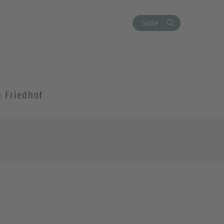
Suche
& Friedhof