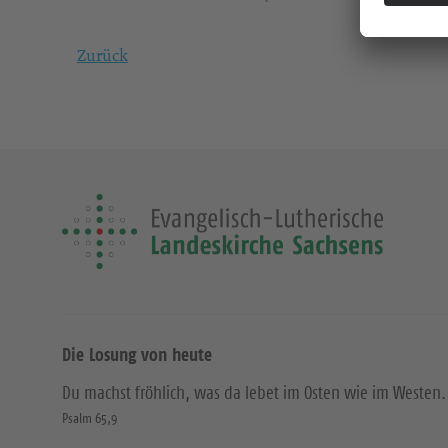
Zurück
Die Losung von heute
Du machst fröhlich, was da lebet im Osten wie im Westen.
Psalm 65,9