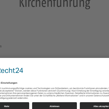
Kirchenführung
en
45 Minuten Kirchenführung
Kreuzkirche Dresden
An der Kreuzkirche 1
01067 Dresden
Fortbildungen/Seminare/Vorträge
e Infos
https://landing.churchdesk.com/de/e/43395708