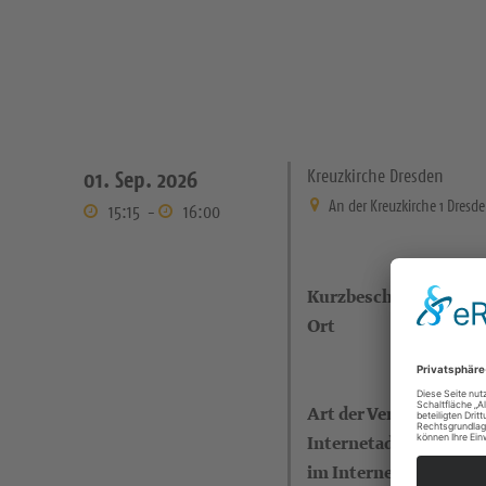
Kreuzkirche Dresden
01. Sep. 2026
An der Kreuzkirche 1 Dresd
15:15
-
16:00
Kurzbeschreibung
Ort
Art der Veranstaltung
Internetadresse (eigen
im Internet)