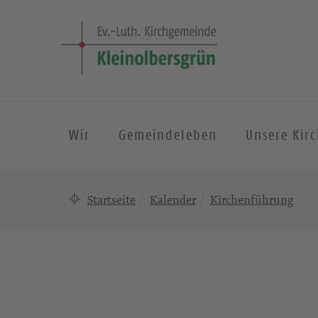
Wir
Gemeindeleben
Unsere Kir
Startseite
Kalender
Kirchenführung