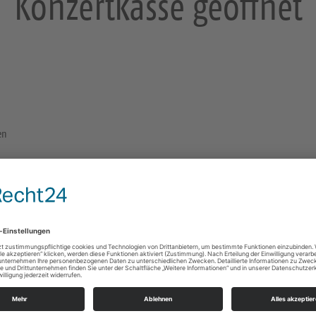
Konzertkasse geöffnet
en
Konzert-Abendkasse am Eingang F der Kreuzkirch
Haus an der Kreuzkirche
An der Kreuzkirche 6
01067 Dresden
e Infos
https://landing.churchdesk.com/de/e/39041518/