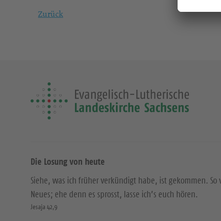
Zurück
Die Losung von heute
Siehe, was ich früher verkündigt habe, ist gekommen. So 
Neues; ehe denn es sprosst, lasse ich’s euch hören.
Jesaja 42,9