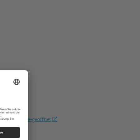
e
konzertkasse-geoffnet