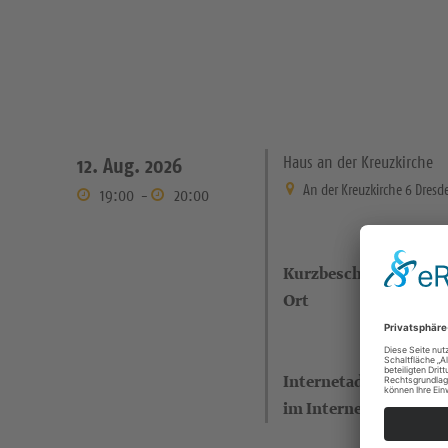
Haus an der Kreuzkirche
12. Aug. 2026
An der Kreuzkirche 6 Dresd
19:00
-
20:00
Kurzbeschreibung
Ort
Internetadresse (eigen
im Internet)