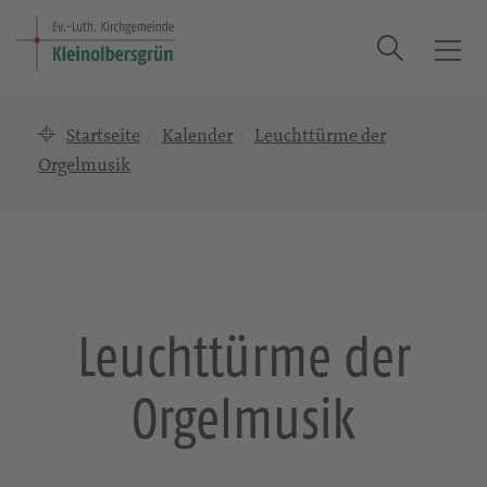
Suche
T
o
g
Startseite
Kalender
Leuchttürme der
g
l
Orgelmusik
e
n
a
v
i
g
Leuchttürme der
a
t
Orgelmusik
i
o
n