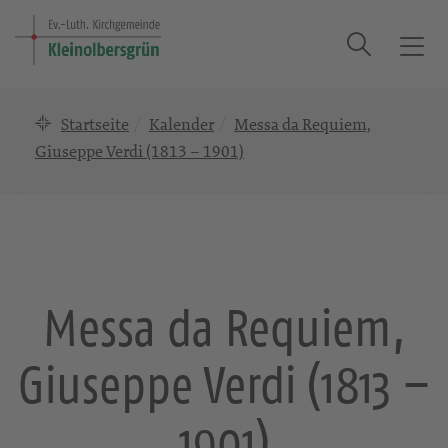
Suche
T
o
g
Startseite
Kalender
Messa da Requiem,
g
l
Giuseppe Verdi (1813 – 1901)
e
n
a
v
i
g
Messa da Requiem,
a
t
Giuseppe Verdi (1813 –
i
o
n
1901)