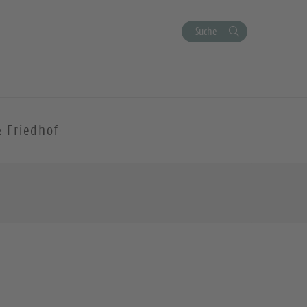
Suche
& Friedhof