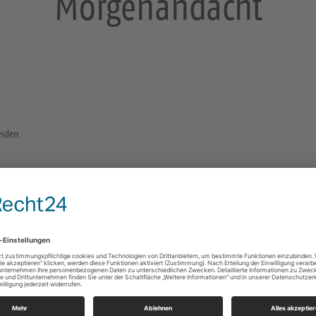
Morgenandacht
esden
Cotta, Kirche
An der Heilandskirche 3
01157 Dresden
Gebete/Andachten/Friedensgebete
e Infos
https://landing.churchdesk.com/de/e/47152126
Pfrn. Klose