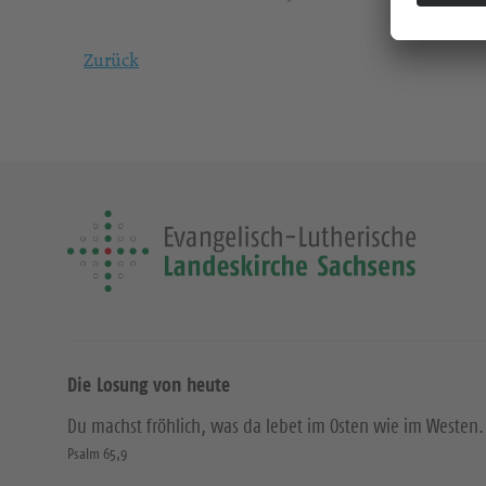
Zurück
Die Losung von heute
Du machst fröhlich, was da lebet im Osten wie im Westen.
Psalm 65,9