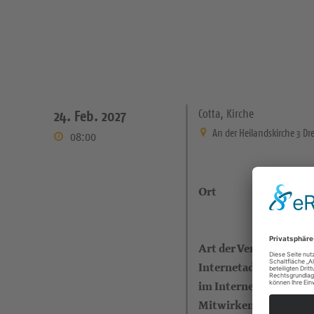
Cotta, Kirche
24. Feb. 2027
An der Heilandskirche 3 Dr
08:00
Ort
Art der Veranstaltung
Internetadresse (eigen
im Internet)
Mitwirkende