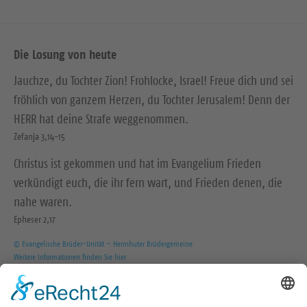
Die Losung von heute
Jauchze, du Tochter Zion! Frohlocke, Israel! Freue dich und sei
fröhlich von ganzem Herzen, du Tochter Jerusalem! Denn der
HERR hat deine Strafe weggenommen.
Zefanja 3,14-15
Christus ist gekommen und hat im Evangelium Frieden
verkündigt euch, die ihr fern wart, und Frieden denen, die
nahe waren.
Epheser 2,17
© Evangelische Brüder-Unität – Herrnhuter Brüdergemeine
Weitere Informationen finden Sie hier
Wir in den sozialen Medien