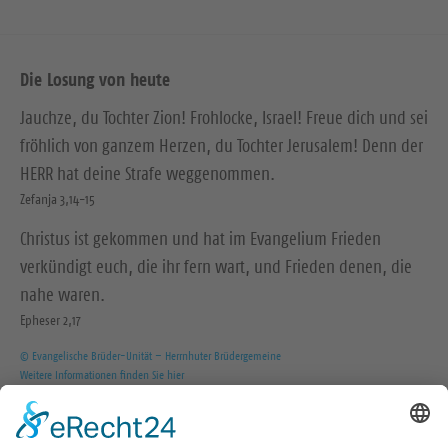
Die Losung von heute
Jauchze, du Tochter Zion! Frohlocke, Israel! Freue dich und sei
fröhlich von ganzem Herzen, du Tochter Jerusalem! Denn der
HERR hat deine Strafe weggenommen.
Zefanja 3,14-15
Christus ist gekommen und hat im Evangelium Frieden
verkündigt euch, die ihr fern wart, und Frieden denen, die
nahe waren.
Epheser 2,17
© Evangelische Brüder-Unität – Herrnhuter Brüdergemeine
Weitere Informationen finden Sie hier
Wir in den sozialen Medien