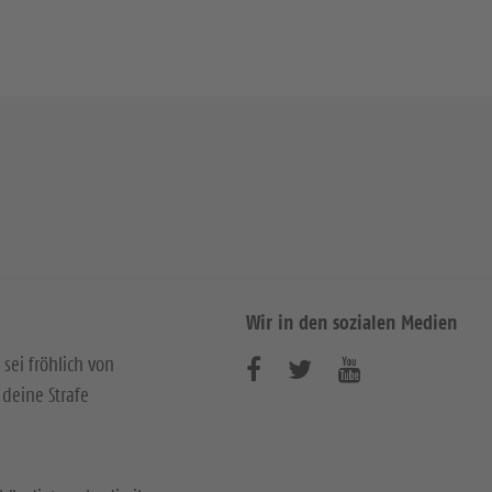
Wir in den sozialen Medien
 sei fröhlich von
B
B
B
deine Strafe
e
e
e
s
s
s