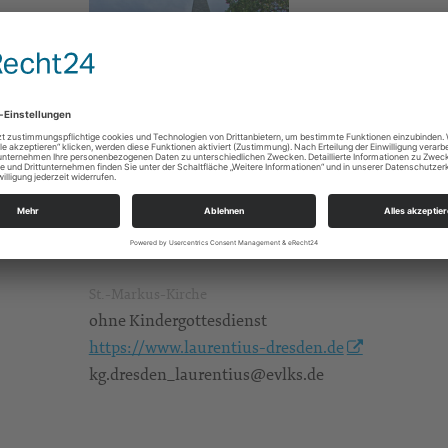
St.-Markus-Kirche
ohne Kindergottesdienst
https://www.laurentius-dresden.de
kg.dresden_laurentius@evlks.de