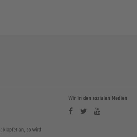
Wir in den sozialen Medien
B
B
B
e
e
e
; klopfet an, so wird
s
s
s