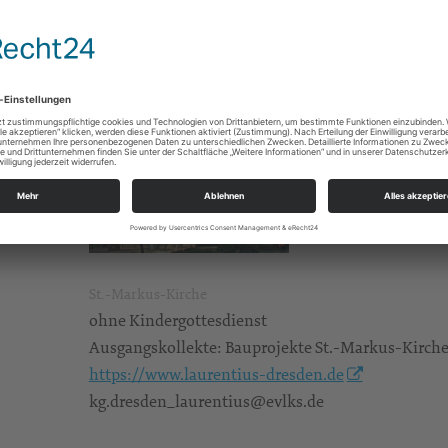
St.-Markus-Kirche
ohne Kindergottesdienst
Ausgangskollekte: Bauprojekte St.-Markus-Kirch
https://www.laurentius-dresden.de
kg.dresden_laurentius@evlks.de