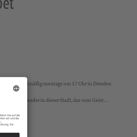
bet
densgebet regelmäßig montags um 17 Uhr in Dresden
ein Miteinander in dieser Stadt, das vom Geist...