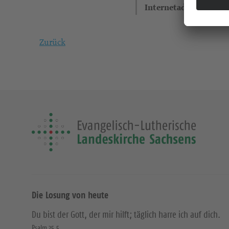
Internetadresse
Zurück
Die Losung von heute
Du bist der Gott, der mir hilft; täglich harre ich auf dich.
Psalm 25,5