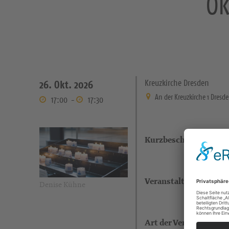
Ök
Kreuzkirche Dresden
26. Okt. 2026
An der Kreuzkirche 1 Dresd
17:00
-
17:30
Kurzbeschreibung
Veranstaltungsort
Denise Kühne
Art der Veranstaltung