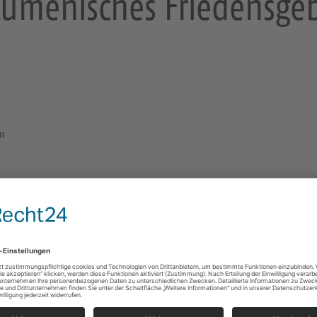
umenisches Friedensge
en
Seit über 30 Jahren findet das Ökumenische Frie
statt.
Texte und Ansprache wollen Orientierung geben für 
Kreuzkirche Dresden
An der Kreuzkirche 1
01067 Dresden
Gottesdienste