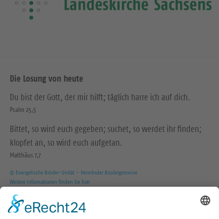
Die Losung von heute
Du bist der Gott, der mir hilft; täglich harre ich auf dich.
Psalm 25,5
Bittet, so wird euch gegeben; suchet, so werdet ihr finden;
klopfet an, so wird euch aufgetan.
Matthäus 7,7
© Evangelische Brüder-Unität – Herrnhuter Brüdergemeine
Weitere Informationen finden Sie hier
Wir in den sozialen Medien