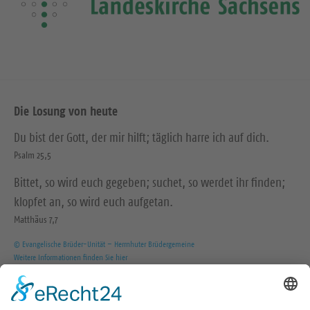
Die Losung von heute
Du bist der Gott, der mir hilft; täglich harre ich auf dich.
Psalm 25,5
Bittet, so wird euch gegeben; suchet, so werdet ihr finden;
klopfet an, so wird euch aufgetan.
Matthäus 7,7
© Evangelische Brüder-Unität – Herrnhuter Brüdergemeine
Weitere Informationen finden Sie hier
Wir in den sozialen Medien