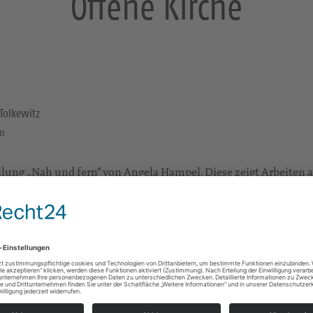
Offene Kirche
Tolkewitz
en
lung „Nah und fern“ von Angela Hampel. Diese zeigt Arbeiten 
e zu christlichen Themen in verschiedenen Techniken ausgeführt
Bethlehemkirche Dresden Tolkewitz
Marienberger Str. 65
01279 Dresden
Sonstiges
e Infos
https://www.kirchgemeinde-dresden-blasewitz.d