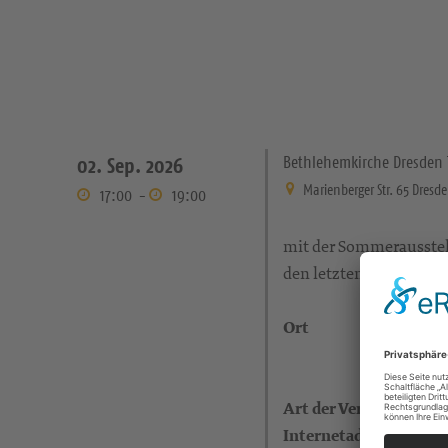
Bethlehemkirche Dresden 
02. Sep. 2026
Marienberger Str. 65 Dresd
17:00
-
19:00
mit der Sommerausstel
den letzten Jahren, di
Ort
Art der Veranstaltung
Internetadresse (eigen