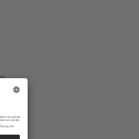
aus
 sind.
e