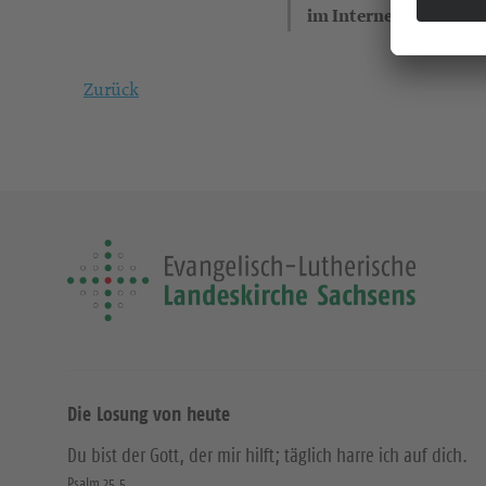
im Internet)
Zurück
Die Losung von heute
Du bist der Gott, der mir hilft; täglich harre ich auf dich.
Psalm 25,5