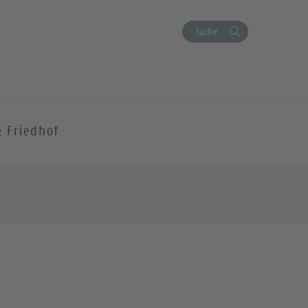
Suche
& Friedhof