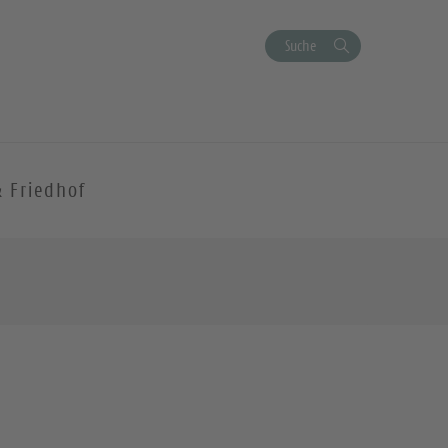
Suche
& Friedhof