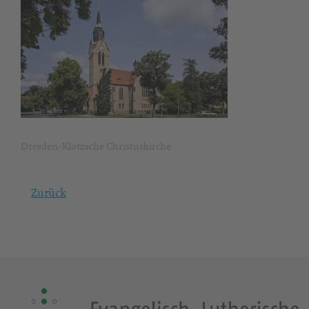
Dresden-Klotzsche Christuskirche
Zurück