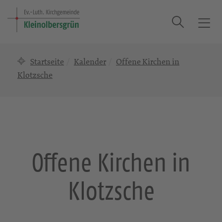
Suche
T
o
g
Startseite
Kalender
Offene Kirchen in
g
l
Klotzsche
e
n
a
v
i
g
Offene Kirchen in
a
t
Klotzsche
i
o
n