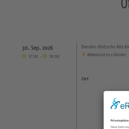
O
Dresden-Klotzsche Alte Ki
30. Sep. 2026
Altklotzsche 63 a Dresden
17:00
-
18:00
Ort