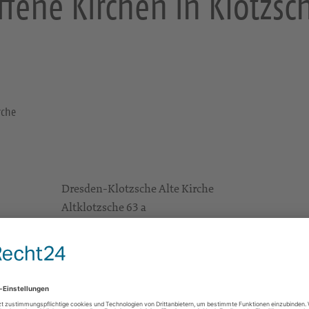
ffene Kirchen in Klotzsc
rche
Dresden-Klotzsche Alte Kirche
Altklotzsche 63 a
01109 Dresden