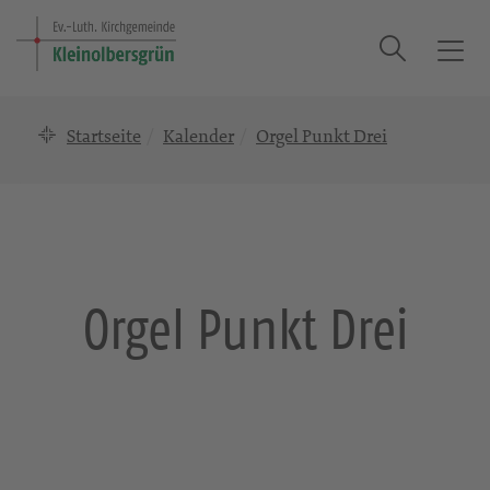
Suche
T
o
g
Startseite
Kalender
Orgel Punkt Drei
g
l
e
n
a
v
i
Orgel Punkt Drei
g
a
t
i
o
n