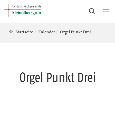
Suche
T
o
g
Startseite
Kalender
Orgel Punkt Drei
g
l
e
n
a
v
i
Orgel Punkt Drei
g
a
t
i
o
n