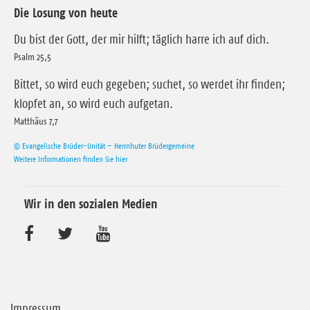
Die Losung von heute
Du bist der Gott, der mir hilft; täglich harre ich auf dich.
Psalm 25,5
Bittet, so wird euch gegeben; suchet, so werdet ihr finden;
klopfet an, so wird euch aufgetan.
Matthäus 7,7
© Evangelische Brüder-Unität – Herrnhuter Brüdergemeine
Weitere Informationen finden Sie hier
Wir in den sozialen Medien
B
B
B
e
e
e
s
s
s
Impressum