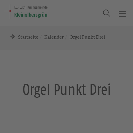
Suche
T
o
g
Startseite
Kalender
Orgel Punkt Drei
g
l
e
n
a
v
i
Orgel Punkt Drei
g
a
t
i
o
n