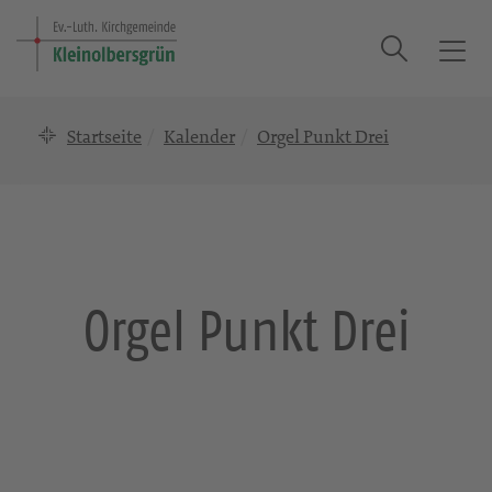
Suche
T
o
g
Startseite
Kalender
Orgel Punkt Drei
g
l
e
n
a
v
i
Orgel Punkt Drei
g
a
t
i
o
n