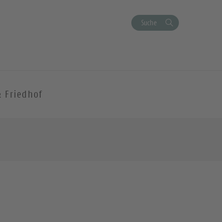
Suche
& Friedhof