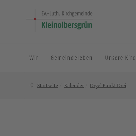
Wir
Gemeindeleben
Unsere Kir
Startseite
Kalender
Orgel Punkt Drei