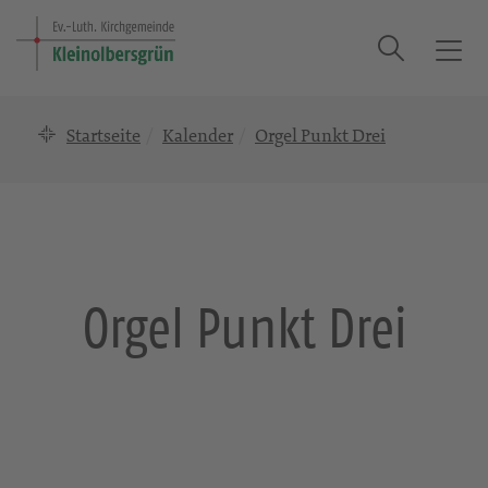
Suche
T
o
g
Startseite
Kalender
Orgel Punkt Drei
g
l
e
n
a
v
i
Orgel Punkt Drei
g
a
t
i
o
n